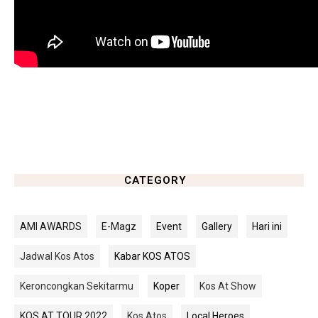
CATEGORY
AMI AWARDS
E-Magz
Event
Gallery
Hari ini
Jadwal Kos Atos
Kabar KOS ATOS
Keroncongkan Sekitarmu
Koper
Kos At Show
KOS AT TOUR 2022
Kos Atos
Local Heroes