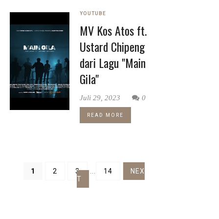
YOUTUBE
MV Kos Atos ft.
Ustard Chipeng
dari Lagu "Main
Gila"
Juli 29, 2023
0
READ MORE
1
2
3
...
14
NEX
T