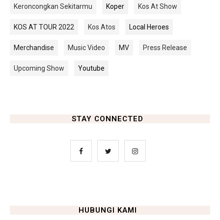
Keroncongkan Sekitarmu
Koper
Kos At Show
KOS AT TOUR 2022
Kos Atos
Local Heroes
Merchandise
Music Video
MV
Press Release
Upcoming Show
Youtube
STAY CONNECTED
HUBUNGI KAMI