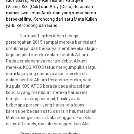
Alus (Bass), Rizky Ramadhani Attaqwa 
(Violin), Kiki (Cak) dan Ardy (Cello) itu adalah 
mahasiswa lintas Angkatan yang sama-sama 
berbekal Ilmu Keroncong dari satu Mata Kuliah 
yaitu Keroncong dan Band.
Formasi 1 ini bertahan hingga
pertengahan 2015 sampai mereka berinisiatif
untuk terjun dan berkarya membawakan lagu-
lagu original mereka dalam bentuk Album.
Pada perjalanannya meraih debut Album
mereka, KOS ATOS terus mengumpulkan lagu
demi lagu yang nantinya akan mereka rilis
dalam bentuk Album Perdana mereka, saat
itu pula KOS ATOS berada pada situasi dan
kondisi yang membuat mereka harus rela
bongkar-pasang personil, hasilnya ada
beberapa personil yang harus rela lepas
karena perbedaan satu dan lain hal, masuklah
Mukti mengisi posisi Cak menggantikan Kiki,
disusul Risandy, masuk menggantikan Alus.
Proses mereka terus berlanjut,