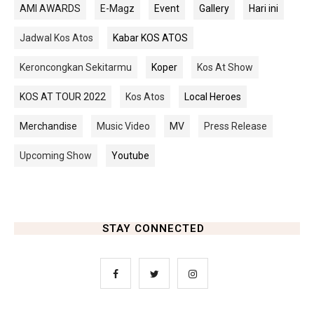
AMI AWARDS
E-Magz
Event
Gallery
Hari ini
Jadwal Kos Atos
Kabar KOS ATOS
Keroncongkan Sekitarmu
Koper
Kos At Show
KOS AT TOUR 2022
Kos Atos
Local Heroes
Merchandise
Music Video
MV
Press Release
Upcoming Show
Youtube
STAY CONNECTED