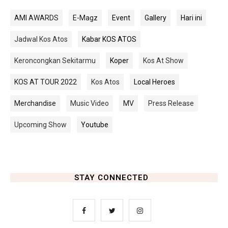
AMI AWARDS
E-Magz
Event
Gallery
Hari ini
Jadwal Kos Atos
Kabar KOS ATOS
Keroncongkan Sekitarmu
Koper
Kos At Show
KOS AT TOUR 2022
Kos Atos
Local Heroes
Merchandise
Music Video
MV
Press Release
Upcoming Show
Youtube
STAY CONNECTED