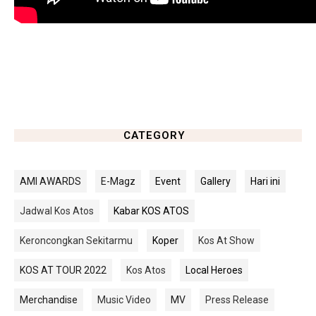
CATEGORY
AMI AWARDS
E-Magz
Event
Gallery
Hari ini
Jadwal Kos Atos
Kabar KOS ATOS
Keroncongkan Sekitarmu
Koper
Kos At Show
KOS AT TOUR 2022
Kos Atos
Local Heroes
Merchandise
Music Video
MV
Press Release